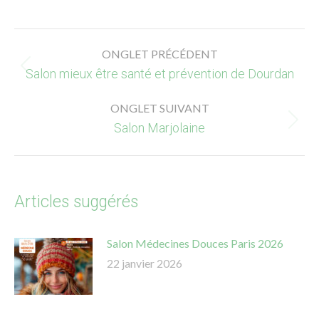
on
on
on
on
Facebook
X
LinkedIn
Pinterest
Navigation
ONGLET PRÉCÉDENT
de
Salon mieux être santé et prévention de Dourdan
Onglet
commentaire
précédent
ONGLET SUIVANT
Salon Marjolaine
Onglet
suivant
Articles suggérés
Salon Médecines Douces Paris 2026
22 janvier 2026