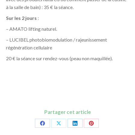
à la salle de bain) : 35 € la séance.
Sur les 2 jours
:
– AMATO lifting naturel.
– LUCIBEL photobiomodulation / rajeunissement
régénération cellulaire
20 € la séance sur rendez-vous (peau non maquillée).
Partager cet article
Share
Share
Share
Share