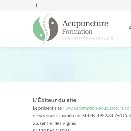
Facebook
page
opens
in
new
window
L’Éditeur du site
Le présent site «
www.formation-acupuncture.co
d’Evry sous le numéro de SIREN 493 634 760 Code 
23, sentier des Vignes
91120 PALAISEAU