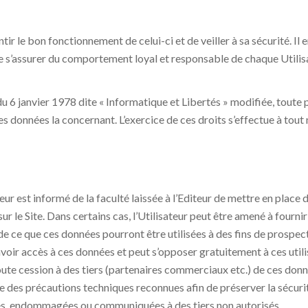
tir le bon fonctionnement de celui-ci et de veiller à sa sécurité. Il e
e s’assurer du comportement loyal et responsable de chaque Utilis
 du 6 janvier 1978 dite « Informatique et Libertés » modifiée, toute
s données la concernant. L’exercice de ces droits s’effectue à tout 
ateur est informé de la faculté laissée à l’Editeur de mettre en plac
s sur le Site. Dans certains cas, l’Utilisateur peut être amené à four
mé de ce que ces données pourront être utilisées à des fins de prospe
 avoir accès à ces données et peut s’opposer gratuitement à ces utili
oute cession à des tiers (partenaires commerciaux etc.) de ces don
ndre des précautions techniques reconnues afin de préserver la sécur
s, endommagées ou communiquées à des tiers non autorisés.