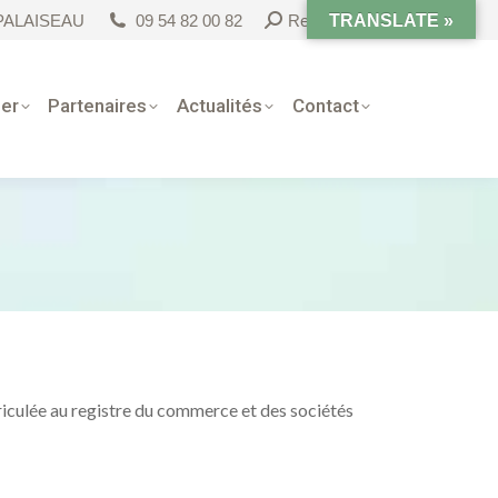
Search:
0 PALAISEAU
09 54 82 00 82
Rechercher
TRANSLATE »
er
Partenaires
Actualités
Contact
lée au registre du commerce et des sociétés