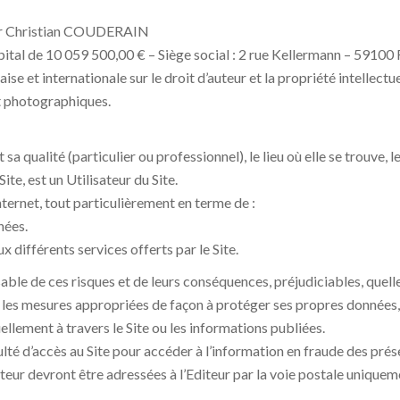
ieur Christian COUDERAIN
pital de 10 059 500,00 € – Siège social : 2 rue Kellermann – 59100
aise et internationale sur le droit d’auteur et la propriété intellect
t photographiques.
sa qualité (particulier ou professionnel), le lieu où elle se trouve, l
ite, est un Utilisateur du Site.
Internet, tout particulièrement en terme de :
nées.
x différents services offerts par le Site.
able de ces risques et de leurs conséquences, préjudiciables, quelle qu
 les mesures appropriées de façon à protéger ses propres données, 
ellement à travers le Site ou les informations publiées.
iculté d’accès au Site pour accéder à l’information en fraude des pré
sateur devront être adressées à l’Editeur par la voie postale uniq