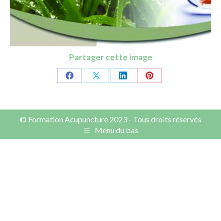
Partager cette image
Share
Share
Share
Share
on
on
on
on
Facebook
X
LinkedIn
Pinterest
© Formation Acupuncture 2023 - Tous droits réservés
Menu du bas