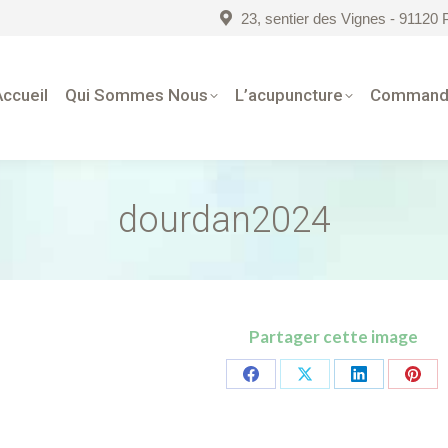
23, sentier des Vignes - 9112
Accueil
Qui Sommes Nous
L’acupuncture
Command
dourdan2024
Partager cette image
Share
Share
Share
Shar
on
on
on
on
Facebook
X
LinkedIn
Pinte